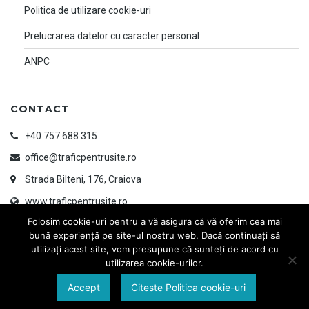
Politica de utilizare cookie-uri
Prelucrarea datelor cu caracter personal
ANPC
CONTACT
+40 757 688 315
office@traficpentrusite.ro
Strada Bilteni, 176, Craiova
www.traficpentrusite.ro
Folosim cookie-uri pentru a vă asigura că vă oferim cea mai
bună experiență pe site-ul nostru web. Dacă continuați să
utilizați acest site, vom presupune că sunteți de acord cu
utilizarea cookie-urilor.
Accept
Citeste Politica cookie-uri
© 2026 TRAFIC PENTRU SITE | Designed & Developed by
www.ayandesign.ro