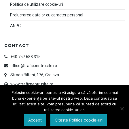
Politica de utilizare cookie-uri
Prelucrarea datelor cu caracter personal
ANPC
CONTACT
+40 757 688 315
office@traficpentrusite.ro
Strada Bilteni, 176, Craiova
www.traficpentrusite.ro
Folosim cookie-uri pentru a vă asigura că vă oferim cea mai
bună experiență pe site-ul nostru web. Dacă continuați să
utilizați acest site, vom presupune că sunteți de acord cu
utilizarea cookie-urilor.
Accept
Citeste Politica cookie-uri
© 2026 TRAFIC PENTRU SITE | Designed & Developed by
www.ayandesign.ro