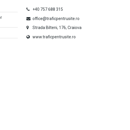
+40 757 688 315
er
office@traficpentrusite.ro
Strada Bilteni, 176, Craiova
www.traficpentrusite.ro