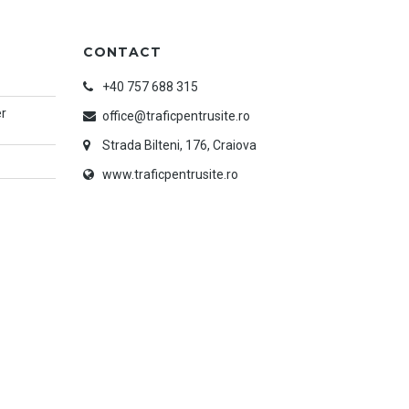
CONTACT
+40 757 688 315
er
office@traficpentrusite.ro
Strada Bilteni, 176, Craiova
www.traficpentrusite.ro