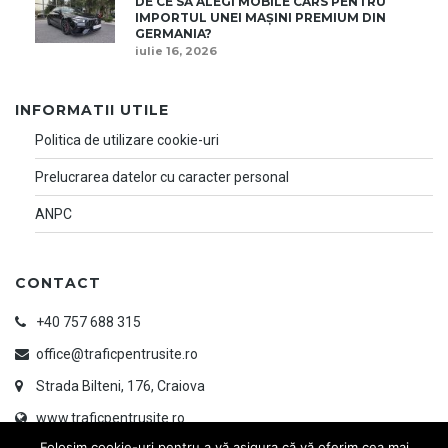
DE CE SĂ ALEGI MOBILE CARS PENTRU
IMPORTUL UNEI MAȘINI PREMIUM DIN
GERMANIA?
iulie 16, 2026
INFORMATII UTILE
Politica de utilizare cookie-uri
Prelucrarea datelor cu caracter personal
ANPC
CONTACT
+40 757 688 315
office@traficpentrusite.ro
Strada Bilteni, 176, Craiova
www.traficpentrusite.ro
Folosim cookie-uri pentru a vă asigura că vă oferim cea mai