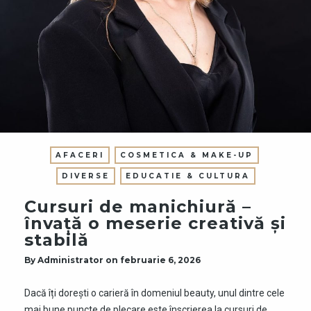
AFACERI
COSMETICA & MAKE-UP
DIVERSE
EDUCATIE & CULTURA
Cursuri de manichiură –
învață o meserie creativă și
stabilă
By
Administrator
on
februarie 6, 2026
Dacă îți dorești o carieră în domeniul beauty, unul dintre cele
mai bune puncte de plecare este înscrierea la cursuri de