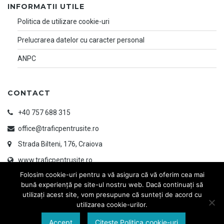
INFORMATII UTILE
Politica de utilizare cookie-uri
Prelucrarea datelor cu caracter personal
ANPC
CONTACT
+40 757 688 315
office@traficpentrusite.ro
Strada Bilteni, 176, Craiova
www.traficpentrusite.ro
Folosim cookie-uri pentru a vă asigura că vă oferim cea mai
bună experiență pe site-ul nostru web. Dacă continuați să
utilizați acest site, vom presupune că sunteți de acord cu
utilizarea cookie-urilor.
Accept
Citeste Politica cookie-uri