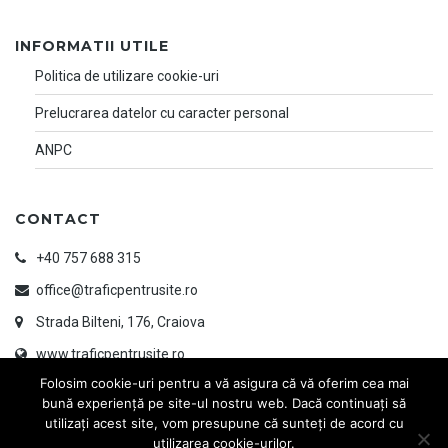
INFORMATII UTILE
Politica de utilizare cookie-uri
Prelucrarea datelor cu caracter personal
ANPC
CONTACT
+40 757 688 315
office@traficpentrusite.ro
Strada Bilteni, 176, Craiova
www.traficpentrusite.ro
Folosim cookie-uri pentru a vă asigura că vă oferim cea mai
bună experiență pe site-ul nostru web. Dacă continuați să
utilizați acest site, vom presupune că sunteți de acord cu
utilizarea cookie-urilor.