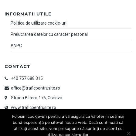
INFORMATII UTILE
Politica de utilizare cookie-uri
Prelucrarea datelor cu caracter personal
ANPC
CONTACT
+40 757 688 315
office@traficpentrusite.ro
Strada Bilteni, 176, Craiova
www.traficpentrusite.ro
Folosim cookie-uri pentru a vă asigura că vă oferim cea mai
bună experiență pe site-ul nostru web. Dacă continuați să
utilizați acest site, vom presupune că sunteți de acord cu
utilizarea cookie-urilor.