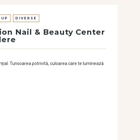
-UP
DIVERSE
usion Nail & Beauty Center
dere
țial. Tunsoarea potrivită, culoarea care te luminează