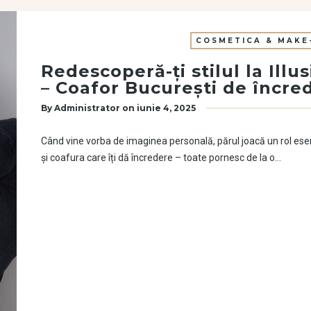
COSMETICA & MAKE
Redescoperă-ți stilul la Ill
– Coafor București de încre
By
Administrator
on
iunie 4, 2025
Când vine vorba de imaginea personală, părul joacă un rol esen
și coafura care îți dă încredere – toate pornesc de la o…