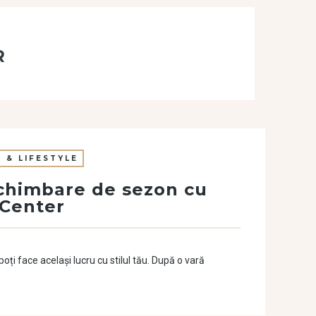
R
 & LIFESTYLE
chimbare de sezon cu
y Center
ți face același lucru cu stilul tău. După o vară