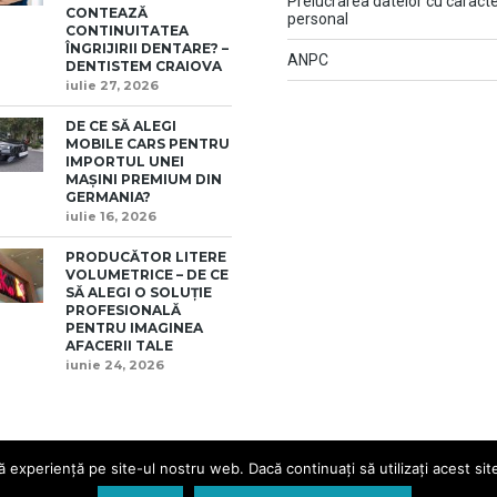
Prelucrarea datelor cu caract
CONTEAZĂ
personal
CONTINUITATEA
ÎNGRIJIRII DENTARE? –
ANPC
DENTISTEM CRAIOVA
iulie 27, 2026
DE CE SĂ ALEGI
MOBILE CARS PENTRU
IMPORTUL UNEI
MAȘINI PREMIUM DIN
GERMANIA?
iulie 16, 2026
PRODUCĂTOR LITERE
VOLUMETRICE – DE CE
SĂ ALEGI O SOLUȚIE
PROFESIONALĂ
PENTRU IMAGINEA
AFACERII TALE
iunie 24, 2026
 experiență pe site-ul nostru web. Dacă continuați să utilizați acest sit