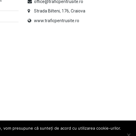
er
office@traficpentrusite.ro
Strada Bilteni, 176, Craiova
www.traficpentrusite.ro
e, vom presupune că sunteți de acord cu utilizarea cookie-urilor.