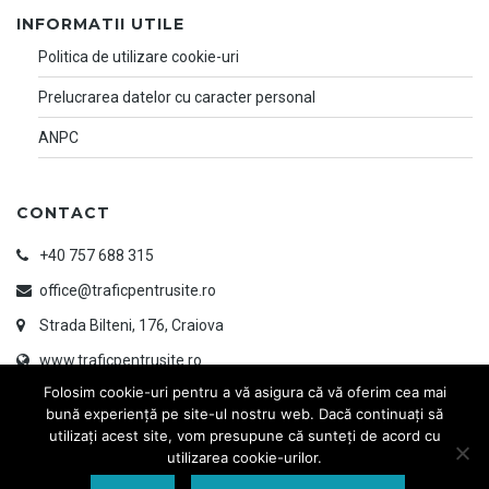
INFORMATII UTILE
Politica de utilizare cookie-uri
Prelucrarea datelor cu caracter personal
ANPC
CONTACT
+40 757 688 315
office@traficpentrusite.ro
Strada Bilteni, 176, Craiova
www.traficpentrusite.ro
Folosim cookie-uri pentru a vă asigura că vă oferim cea mai
bună experiență pe site-ul nostru web. Dacă continuați să
utilizați acest site, vom presupune că sunteți de acord cu
utilizarea cookie-urilor.