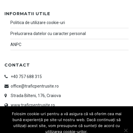
INFORMATII UTILE
Politica de utilizare cookie-uri
Prelucrarea datelor cu caracter personal
ANPC
CONTACT
+40 757 688 315
office@traficpentrusite.ro
Strada Bilteni, 176, Craiova
www.traficpentrusite.ro
Folosim cookie-uri pentru a vă asigura că vă oferim cea mai
bună experiență pe site-ul nostru web. Dacă continuați să
utilizați acest site, vom presupune că sunteți de acord cu
utilizarea cookie-urilor.