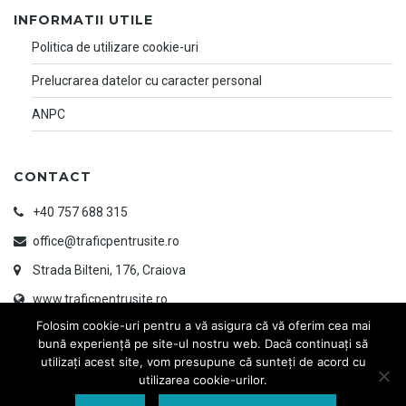
INFORMATII UTILE
Politica de utilizare cookie-uri
Prelucrarea datelor cu caracter personal
ANPC
CONTACT
+40 757 688 315
office@traficpentrusite.ro
Strada Bilteni, 176, Craiova
www.traficpentrusite.ro
Folosim cookie-uri pentru a vă asigura că vă oferim cea mai
bună experiență pe site-ul nostru web. Dacă continuați să
utilizați acest site, vom presupune că sunteți de acord cu
utilizarea cookie-urilor.