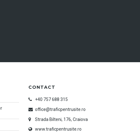
CONTACT
+40 757 688 315
er
office@traficpentrusite.ro
Strada Bilteni, 176, Craiova
www.traficpentrusite.ro