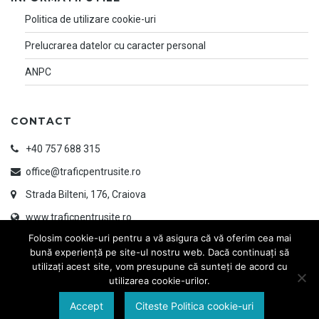
Politica de utilizare cookie-uri
Prelucrarea datelor cu caracter personal
ANPC
CONTACT
+40 757 688 315
office@traficpentrusite.ro
Strada Bilteni, 176, Craiova
www.traficpentrusite.ro
Folosim cookie-uri pentru a vă asigura că vă oferim cea mai
bună experiență pe site-ul nostru web. Dacă continuați să
utilizați acest site, vom presupune că sunteți de acord cu
utilizarea cookie-urilor.
Accept
Citeste Politica cookie-uri
© 2026 TRAFIC PENTRU SITE | Designed & Developed by
www.ayandesign.ro