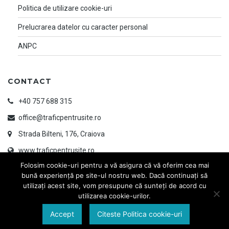
Politica de utilizare cookie-uri
Prelucrarea datelor cu caracter personal
ANPC
CONTACT
+40 757 688 315
office@traficpentrusite.ro
Strada Bilteni, 176, Craiova
www.traficpentrusite.ro
Folosim cookie-uri pentru a vă asigura că vă oferim cea mai
bună experiență pe site-ul nostru web. Dacă continuați să
utilizați acest site, vom presupune că sunteți de acord cu
utilizarea cookie-urilor.
Accept
Citeste Politica cookie-uri
© 2026 TRAFIC PENTRU SITE | Designed & Developed by
www.ayandesign.ro