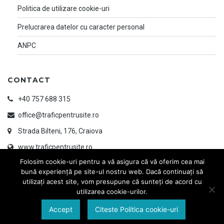
Politica de utilizare cookie-uri
Prelucrarea datelor cu caracter personal
ANPC
CONTACT
+40 757 688 315
office@traficpentrusite.ro
Strada Bilteni, 176, Craiova
www.traficpentrusite.ro
Folosim cookie-uri pentru a vă asigura că vă oferim cea mai
bună experiență pe site-ul nostru web. Dacă continuați să
utilizați acest site, vom presupune că sunteți de acord cu
utilizarea cookie-urilor.
Accept
Citeste Politica cookie-uri
© 2026 TRAFIC PENTRU SITE | Designed & Developed by
www.ayandesign.ro