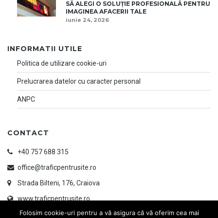
SĂ ALEGI O SOLUȚIE PROFESIONALĂ PENTRU
IMAGINEA AFACERII TALE
iunie 24, 2026
INFORMATII UTILE
Politica de utilizare cookie-uri
Prelucrarea datelor cu caracter personal
ANPC
CONTACT
+40 757 688 315
office@traficpentrusite.ro
Strada Bilteni, 176, Craiova
www.traficpentrusite.ro
Folosim cookie-uri pentru a vă asigura că vă oferim cea mai