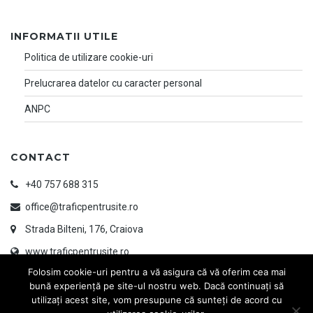
INFORMATII UTILE
Politica de utilizare cookie-uri
Prelucrarea datelor cu caracter personal
ANPC
CONTACT
+40 757 688 315
office@traficpentrusite.ro
Strada Bilteni, 176, Craiova
www.traficpentrusite.ro
Folosim cookie-uri pentru a vă asigura că vă oferim cea mai
bună experiență pe site-ul nostru web. Dacă continuați să
utilizați acest site, vom presupune că sunteți de acord cu