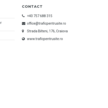
CONTACT
+40 757 688 315
er
office@traficpentrusite.ro
Strada Bilteni, 176, Craiova
www.traficpentrusite.ro