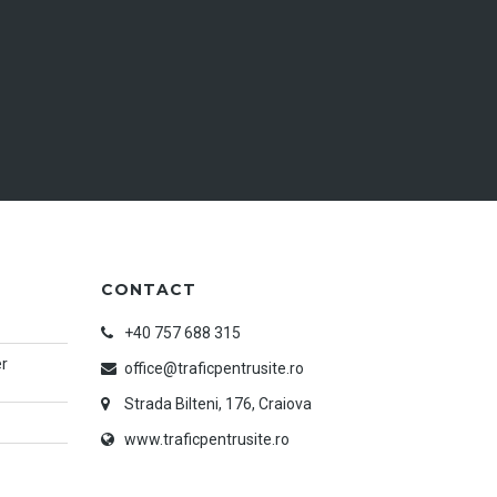
CONTACT
+40 757 688 315
er
office@traficpentrusite.ro
Strada Bilteni, 176, Craiova
www.traficpentrusite.ro