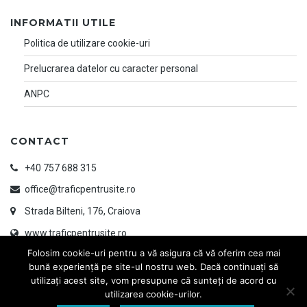
INFORMATII UTILE
Politica de utilizare cookie-uri
Prelucrarea datelor cu caracter personal
ANPC
CONTACT
+40 757 688 315
office@traficpentrusite.ro
Strada Bilteni, 176, Craiova
www.traficpentrusite.ro
Folosim cookie-uri pentru a vă asigura că vă oferim cea mai
bună experiență pe site-ul nostru web. Dacă continuați să
utilizați acest site, vom presupune că sunteți de acord cu
utilizarea cookie-urilor.