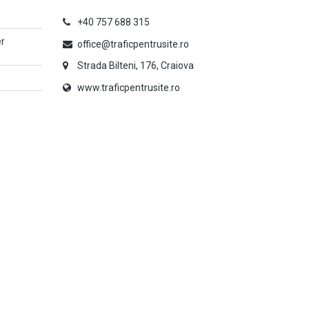
+40 757 688 315
er
office@traficpentrusite.ro
Strada Bilteni, 176, Craiova
www.traficpentrusite.ro