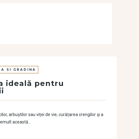
SA SI GRADINA
a ideală pentru
i
or, arbuștilor sau viței de vie, curățarea crengilor și a
u demult această…