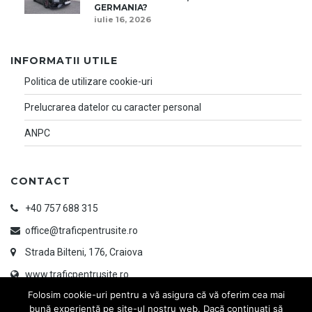
GERMANIA?
iulie 16, 2026
INFORMATII UTILE
Politica de utilizare cookie-uri
Prelucrarea datelor cu caracter personal
ANPC
CONTACT
+40 757 688 315
office@traficpentrusite.ro
Strada Bilteni, 176, Craiova
www.traficpentrusite.ro
Folosim cookie-uri pentru a vă asigura că vă oferim cea mai
bună experiență pe site-ul nostru web. Dacă continuați să