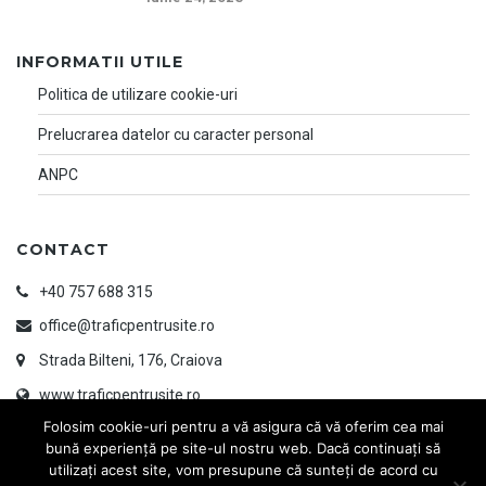
INFORMATII UTILE
Politica de utilizare cookie-uri
Prelucrarea datelor cu caracter personal
ANPC
CONTACT
+40 757 688 315
office@traficpentrusite.ro
Strada Bilteni, 176, Craiova
www.traficpentrusite.ro
Folosim cookie-uri pentru a vă asigura că vă oferim cea mai
bună experiență pe site-ul nostru web. Dacă continuați să
utilizați acest site, vom presupune că sunteți de acord cu