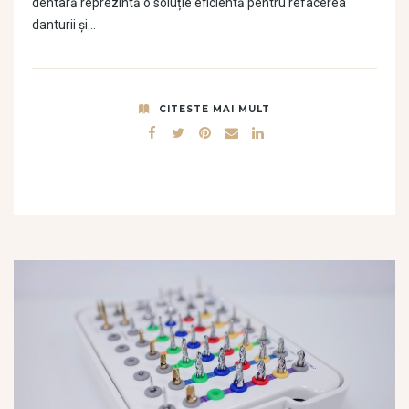
dentară reprezintă o soluție eficientă pentru refacerea
danturii și…
CITESTE MAI MULT