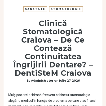
SANATATE
STOMATOLOGIE
Clinică
Stomatologică
Craiova – De Ce
Contează
Continuitatea
Îngrijirii Dentare? –
DentiSteM Craiova
By
Administrator
on
iulie 27, 2026
Mulți pacienți schimbă frecvent cabinetul stomatologic,
alegând medicul în funcție de problema pe care o au în acel