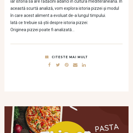
iar istoria sa are rădăcini adânci în cultura mediteraneană. În
această scurtă analiză, vom explora istoria pizzei și modul
în care acest aliment a evoluat de-a lungul timpului.
Iată ce trebuie să știi despre istoria pizzei:
Originea pizzei poate fi analizată…
CITESTE MAI MULT