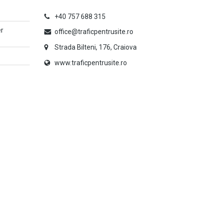
+40 757 688 315
er
office@traficpentrusite.ro
Strada Bilteni, 176, Craiova
www.traficpentrusite.ro