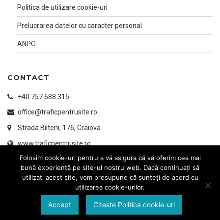
Politica de utilizare cookie-uri
Prelucrarea datelor cu caracter personal
ANPC
CONTACT
+40 757 688 315
office@traficpentrusite.ro
Strada Bilteni, 176, Craiova
www.traficpentrusite.ro
Folosim cookie-uri pentru a vă asigura că vă oferim cea mai
bună experiență pe site-ul nostru web. Dacă continuați să
utilizați acest site, vom presupune că sunteți de acord cu
utilizarea cookie-urilor.
Accept
Citeste Politica cookie-uri
© 2026 TRAFIC PENTRU SITE | Designed & Developed by
www.ayandesign.ro