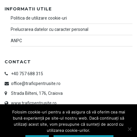
INFORMATII UTILE
Politica de utilizare cookie-uri
Prelucrarea datelor cu caracter personal
ANPC
CONTACT
+40 757 688 315
office@traficpentrusite.ro
Strada Bilteni, 176, Craiova
www.traficpentrusite.ro
Folosim cookie-uri pentru a vă asigura că vă oferim cea mai
bună experiență pe site-ul nostru web. Dacă continuați să
utilizați acest site, vom presupune că sunteți de acord cu
utilizarea cookie-urilor.