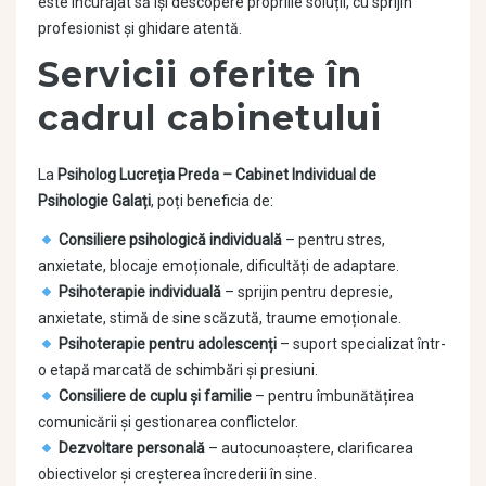
este încurajat să își descopere propriile soluții, cu sprijin
profesionist și ghidare atentă.
Servicii oferite în
cadrul cabinetului
La
Psiholog Lucreția Preda – Cabinet Individual de
Psihologie Galați
, poți beneficia de:
Consiliere psihologică individuală
– pentru stres,
anxietate, blocaje emoționale, dificultăți de adaptare.
Psihoterapie individuală
– sprijin pentru depresie,
anxietate, stimă de sine scăzută, traume emoționale.
Psihoterapie pentru adolescenți
– suport specializat într-
o etapă marcată de schimbări și presiuni.
Consiliere de cuplu și familie
– pentru îmbunătățirea
comunicării și gestionarea conflictelor.
Dezvoltare personală
– autocunoaștere, clarificarea
obiectivelor și creșterea încrederii în sine.