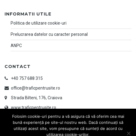
INFORMATII UTILE
Politica de utilizare cookie-uri
Prelucrarea datelor cu caracter personal
ANPC
CONTACT
+40 757 688 315
office@traficpentrusite.ro
Strada Bilteni, 176, Craiova
www.traficpentrusite.ro
Folosim cookie-uri pentru a vă asigura că vă oferim cea mai
bună experiență pe site-ul nostru web. Dacă continuați să
utilizați acest site, vom presupune că sunteți de acord cu
utilizarea cookie-urilor.