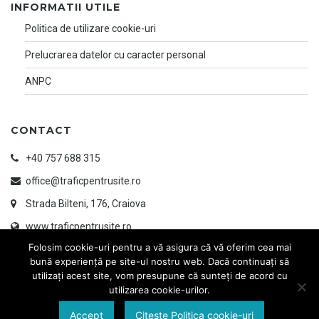
INFORMATII UTILE
Politica de utilizare cookie-uri
Prelucrarea datelor cu caracter personal
ANPC
CONTACT
+40 757 688 315
office@traficpentrusite.ro
Strada Bilteni, 176, Craiova
www.traficpentrusite.ro
Folosim cookie-uri pentru a vă asigura că vă oferim cea mai
bună experiență pe site-ul nostru web. Dacă continuați să
utilizați acest site, vom presupune că sunteți de acord cu
utilizarea cookie-urilor.
Accept
Citeste Politica cookie-uri