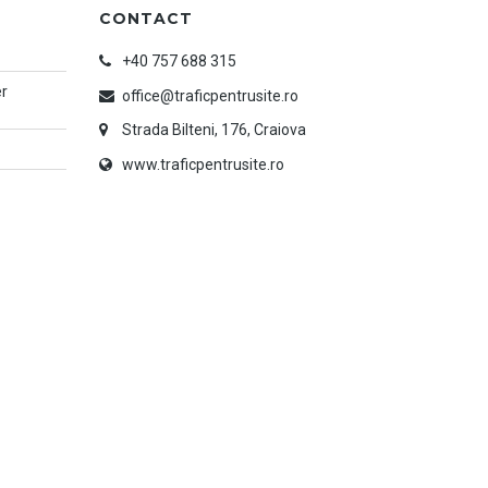
CONTACT
+40 757 688 315
er
office@traficpentrusite.ro
Strada Bilteni, 176, Craiova
www.traficpentrusite.ro