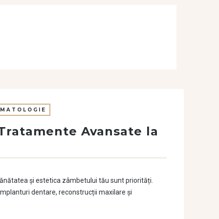
MATOLOGIE
i Tratamente Avansate la
nătatea și estetica zâmbetului tău sunt priorități.
lanturi dentare, reconstrucții maxilare și