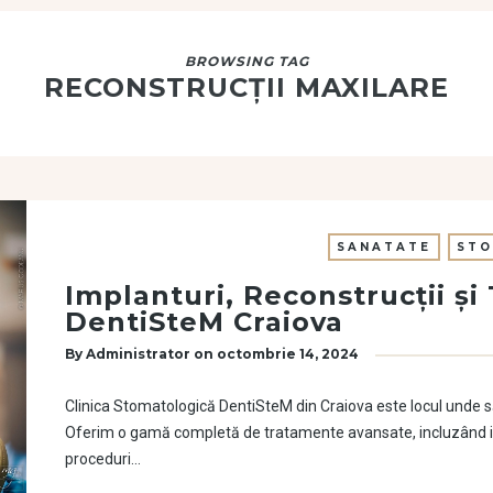
BROWSING TAG
RECONSTRUCȚII MAXILARE
SANATATE
STO
Implanturi, Reconstrucții ș
DentiSteM Craiova
By
Administrator
on
octombrie 14, 2024
Clinica Stomatologică DentiSteM din Craiova este locul unde să
Oferim o gamă completă de tratamente avansate, incluzând imp
proceduri…