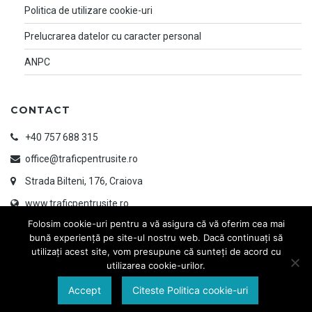
Politica de utilizare cookie-uri
Prelucrarea datelor cu caracter personal
ANPC
CONTACT
+40 757 688 315
office@traficpentrusite.ro
Strada Bilteni, 176, Craiova
www.traficpentrusite.ro
Folosim cookie-uri pentru a vă asigura că vă oferim cea mai
bună experiență pe site-ul nostru web. Dacă continuați să
utilizați acest site, vom presupune că sunteți de acord cu
utilizarea cookie-urilor.
Accept
Citeste Politica cookie-uri
© 2026 TRAFIC PENTRU SITE | Designed & Developed by
www.ayandesign.ro