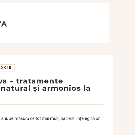
VA
OGIE
va – tratamente
atural și armonios la
 ani, pe măsură ce tot mai mulți pacienți înțeleg că un