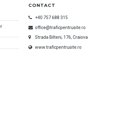
CONTACT
+40 757 688 315
er
office@traficpentrusite.ro
Strada Bilteni, 176, Craiova
www.traficpentrusite.ro