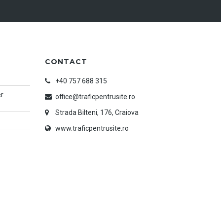
CONTACT
+40 757 688 315
er
office@traficpentrusite.ro
Strada Bilteni, 176, Craiova
www.traficpentrusite.ro