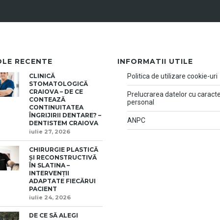
OLE RECENTE
INFORMATII UTILE
CLINICĂ
Politica de utilizare cookie-uri
STOMATOLOGICĂ
CRAIOVA – DE CE
Prelucrarea datelor cu caract
CONTEAZĂ
personal
CONTINUITATEA
ÎNGRIJIRII DENTARE? –
ANPC
DENTISTEM CRAIOVA
iulie 27, 2026
CHIRURGIE PLASTICĂ
ȘI RECONSTRUCTIVĂ
ÎN SLATINA –
INTERVENȚII
ADAPTATE FIECĂRUI
PACIENT
iulie 24, 2026
DE CE SĂ ALEGI