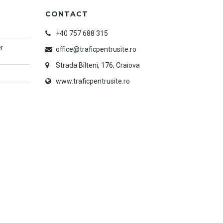
CONTACT
+40 757 688 315
er
office@traficpentrusite.ro
Strada Bilteni, 176, Craiova
www.traficpentrusite.ro