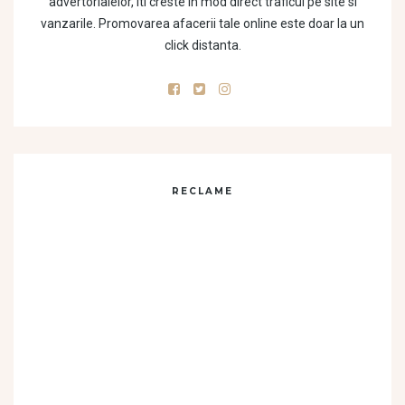
advertorialelor, iti creste in mod direct traficul pe site si
vanzarile. Promovarea afacerii tale online este doar la un
click distanta.
RECLAME