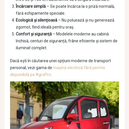
Încărcare simplă
– Se poate încărca la o priză normală,
fără echipamente speciale.
Ecologică și silențioasă
– Nu poluează și nu generează
zgomot, fiind ideală pentru oraș.
Confort și siguranță
– Modelele moderne au cabină
închisă, centuri de siguranță, frâne eficiente și sistem de
iluminat complet.
Dacă ești în căutarea unei opțiuni moderne de transport
personal, vezi gama de
mașină electrică fără permis
disponibilă pe AgroPro
.