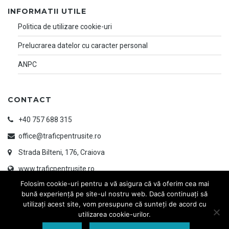
INFORMATII UTILE
Politica de utilizare cookie-uri
Prelucrarea datelor cu caracter personal
ANPC
CONTACT
+40 757 688 315
office@traficpentrusite.ro
Strada Bilteni, 176, Craiova
www.traficpentrusite.ro
Folosim cookie-uri pentru a vă asigura că vă oferim cea mai
bună experiență pe site-ul nostru web. Dacă continuați să
utilizați acest site, vom presupune că sunteți de acord cu
utilizarea cookie-urilor.