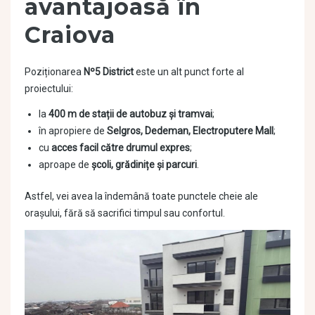
avantajoasă în
Craiova
Poziționarea
Nº5 District
este un alt punct forte al
proiectului:
la
400 m de stații de autobuz și tramvai
;
în apropiere de
Selgros, Dedeman, Electroputere Mall
;
cu
acces facil către drumul expres
;
aproape de
școli, grădinițe și parcuri
.
Astfel, vei avea la îndemână toate punctele cheie ale
orașului, fără să sacrifici timpul sau confortul.