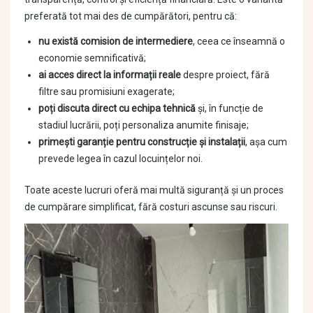
preferată tot mai des de cumpărători, pentru că:
nu există comision de intermediere
, ceea ce înseamnă o
economie semnificativă;
ai acces direct la informații reale
despre proiect, fără
filtre sau promisiuni exagerate;
poți discuta direct cu echipa tehnică
și, în funcție de
stadiul lucrării, poți personaliza anumite finisaje;
primești garanție pentru construcție și instalații
, așa cum
prevede legea în cazul locuințelor noi.
Toate aceste lucruri oferă mai multă siguranță și un proces
de cumpărare simplificat, fără costuri ascunse sau riscuri.