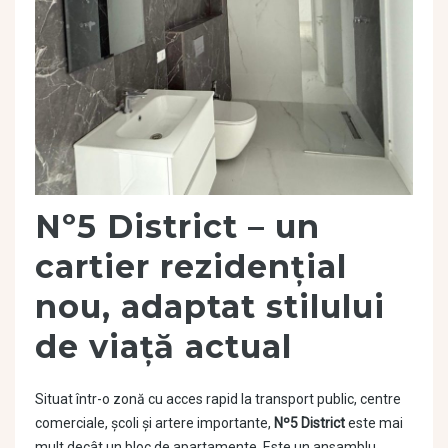
Nº5 District – un
cartier rezidențial
nou, adaptat stilului
de viață actual
Situat într-o zonă cu acces rapid la transport public, centre
comerciale, școli și artere importante,
Nº5 District
este mai
mult decât un bloc de apartamente. Este un ansamblu