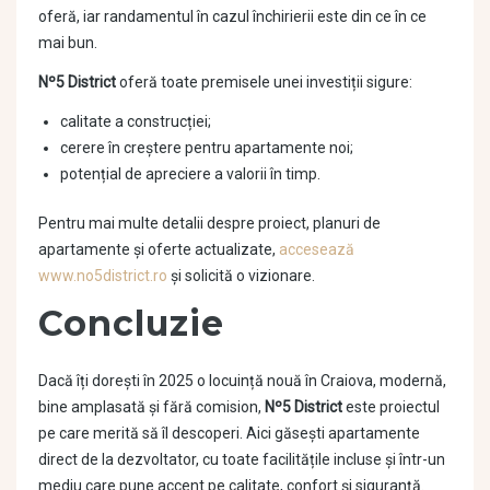
oferă, iar randamentul în cazul închirierii este din ce în ce
mai bun.
Nº5 District
oferă toate premisele unei investiții sigure:
calitate a construcției;
cerere în creștere pentru apartamente noi;
potențial de apreciere a valorii în timp.
Pentru mai multe detalii despre proiect, planuri de
apartamente și oferte actualizate,
accesează
www.no5district.ro
și solicită o vizionare.
Concluzie
Dacă îți dorești în 2025 o locuință nouă în Craiova, modernă,
bine amplasată și fără comision,
Nº5 District
este proiectul
pe care merită să îl descoperi. Aici găsești apartamente
direct de la dezvoltator, cu toate facilitățile incluse și într-un
mediu care pune accent pe calitate, confort și siguranță.