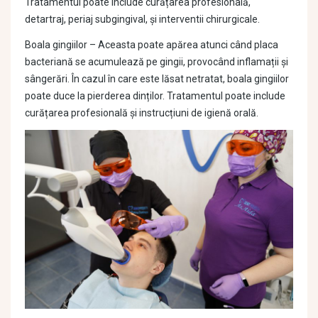
Tratamentul poate include curățarea profesională,
detartraj, periaj subgingival, și interventii chirurgicale.
Boala gingiilor – Aceasta poate apărea atunci când placa
bacteriană se acumulează pe gingii, provocând inflamații și
sângerări. În cazul în care este lăsat netratat, boala gingiilor
poate duce la pierderea dinților. Tratamentul poate include
curățarea profesională și instrucțiuni de igienă orală.