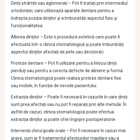
Dinții strâmbi sau aglomerați – Pot fi tratați prin intermediul
ortodonției, care utilizează aparate dentare pentru a
îndrepta poziția dinților și a îmbunătăți aspectul fizic și
funcționalitatea.
Albirea dinților – Este o procedură estetică care poate fi
efectuată într-o clinică stomatologică și poate îmbunătăți
aspectul dinților afectați de pete sau decolorări.
Proteze dentare – Pot fi utilizate pentru a înlocui dinții
pierduți sau pentru a corecta defecte de aliniere și formă.
Clinica stomatologică poate realiza proteze dentare fixe
sau mobile, în funcție de nevoile pacientului.
Extracția dinților – Poate fi necesară în cazurile în care dinții
sunt prea afectați sau nu pot fi reparați prin alte metode. În
astfel de cazuri, clinica stomatologică poate efectua
extracția dinților și poate oferi îngrijire postoperatorie.
Intervenții chirurgicale orale – Pot fi necesare în cazuri mai
grave, cum ar fi tratamentul afecțiunilor maxilare sau a