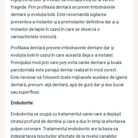
fragede. Prin profilaxia dentară se previn îmbolnăvirile
dentare și evoluția bolii. Este recomandă sigilarea
preventiva a molarilor și a premolarilor definitiva dar și a
molarilor de lapte în cazul în care se observă o
carioactivitate crescută.
Profilaxia dentară previne imbolnavirile dentare dar și
evoluția bolii în cazul în care această deja s-a instalat.
Principalul mod prin care poți evita cariile dentare și boala
parodontală este periajul dentar realizat în mod corect.
Este necesar să folosesti toate mijloacele auxiliare de igienă
dentară, precum: ață dentară, apă de gură dar și dus bucal
sau superfloss.
Endodontie
Endodontia se ocupă cu tratamentul cariei care a depășit
stratul profund de dentină și care a dus în timp la afectarea
pulpei coronare. Tratamentul endodontic are la baza sa
îndepărtarea țesuturilor afectate de la nivelul canalelor