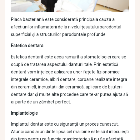
Placă bacteriană este considerată principala cauza a
afecțiunilor inflamatorii de la nivelul țesutului parodontal
superficial și a structurilor parodontale profunde.
Estetica dentară
Estetica dentară este acea ramură a stomatologiei care se
ocupă de tratarea aspectului danturii tale. Prin estetică
dentară vom înțelege aplicarea unor fațete fizionomice
integrale ceramice, albiri dentare, coroane realizate integra
din ceramică, încrustații din ceramică, aplicare de bijuterii
dentare dar și multe alte procedee care te-ar putea ajuta să
ai parte de un zâmbet perfect.
Implantologie
Implantul dentar este cu siguranță un proces cunoscut.
Atunci când ai un dinte lipsa cel mai bine este să îl înlocuiești
din timp pentru ca funcția masticatorie să nu fie afectată.