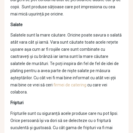
copii. Sunt produse sățioase care pot impresiona cu cea
mai mică ușurință pe oricine.
Salate
Salatele sunt la mare căutare. Oricine poate savura o salată
atât vara cât și iarnă. Vara sunt căutate toate acele rețete
ușoare așa cum ar fi roșiile care sunt combinate cu
castraveți și cu brânză iar iarna sunt la mare căutare
salatele de murături. Te poți inspira din fel de fel de idei de
plating pentru a avea parte de niște salate pe măsura
așteptărilor. Cu cât vei fi mai bine informat cu atât vei șții
mai bine ce vrei să ceri
firmei de catering
cu care vei
colabora.
Fripturi
Fripturile sunt cu siguranță acele produse care nu pot lipsi.
Orice persoană își va dori să se delecteze cu o friptură
suculentă și gustoasă. Cu cât gama de fripturi va fi mai