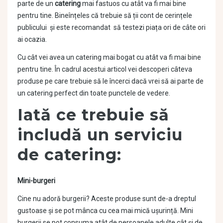
parte de un
catering
mai fastuos cu atât va fi mai bine
pentru tine. Bineînțeles că trebuie să ții cont de cerințele
publicului și este recomandat să testezi piața ori de câte ori
ai ocazia.
Cu cât vei avea un catering mai bogat cu atât va fi mai bine
pentru tine. În cadrul acestui articol vei descoperi câteva
produse pe care trebuie să le încerci dacă vrei să ai parte de
un catering perfect din toate punctele de vedere.
Iată ce trebuie să
includă un serviciu
de catering:
Mini-burgeri
Cine nu adoră burgerii? Aceste produse sunt de-a dreptul
gustoase și se pot mânca cu cea mai mică ușurință. Mini
burgerii se pot consuma atât de persoanele adulte cât și de