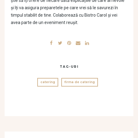
știe să îți ofere de fiecare dată explicațiile de care ai nevoie
și îți va asigura preparetele pe care vrei să le savurezi în
timpul stabilit de tine. Colaborează cu Bistro Carol și vei
avea parte de un eveniment reușit.
TAG-URI
catering
firma de catering