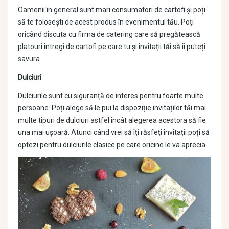
Oamenii în general sunt mari consumatori de cartofi și poți
să te folosești de acest produs în evenimentul tău. Poți
oricând discuta cu firma de catering care să pregătească
platouri întregi de cartofi pe care tu și invitații tăi să îi puteți
savura.
Dulciuri
Dulciurile sunt cu siguranță de interes pentru foarte multe
persoane. Poți alege să le pui la dispoziție invitaților tăi mai
multe tipuri de dulciuri astfel încât alegerea acestora să fie
una mai ușoară. Atunci când vrei să îți răsfeți invitații poți să
optezi pentru dulciurile clasice pe care oricine le va aprecia.