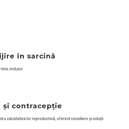
jire în sarcină
inii, inclusiv:
e
ă și contracepție
ru sănătatea lor reproductivă, oferind consiliere și soluții