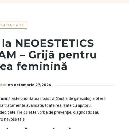
SANATATE
e la NEOESTETICS
M – Grijă pentru
tea feminină
ator
on
octombrie 27, 2024
nă este prioritatea noastră. Secția de ginecologie oferă
ă la tratamente avansate, toate realizate cu ajutorul
dedicate. Fie că este vorba de prevenție, diagnostic sau
ru nevoile tale.