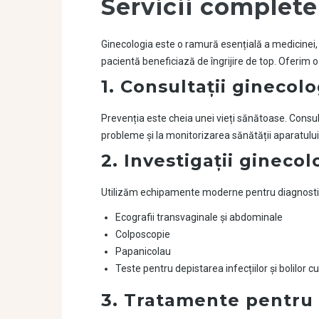
Servicii complete
Ginecologia este o ramură esențială a medicine
pacientă beneficiază de îngrijire de top. Oferim
1.
Consultații ginecolo
Prevenția este cheia unei vieți sănătoase. Consul
probleme și la monitorizarea sănătății aparatulu
2.
Investigații gineco
Utilizăm echipamente moderne pentru diagnosticar
Ecografii transvaginale și abdominale
Colposcopie
Papanicolau
Teste pentru depistarea infecțiilor și bolilor 
3.
Tratamente pentru 