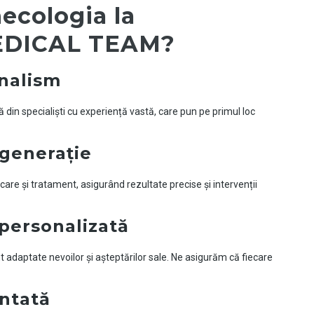
necologia la
EDICAL TEAM?
onalism
din specialiști cu experiență vastă, care pun pe primul loc
generație
e și tratament, asigurând rezultate precise și intervenții
personalizată
t adaptate nevoilor și așteptărilor sale. Ne asigurăm că fiecare
antată