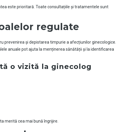
 este prioritară. Toate consultațiile și tratamentele sunt
alelor regulate
ru prevenirea și depistarea timpurie a afecțiunilor ginecologice.
le anuale pot ajuta la menținerea sănătății și la identificarea
ă o vizită la ginecolog
ta merită cea mai bună îngrijire.