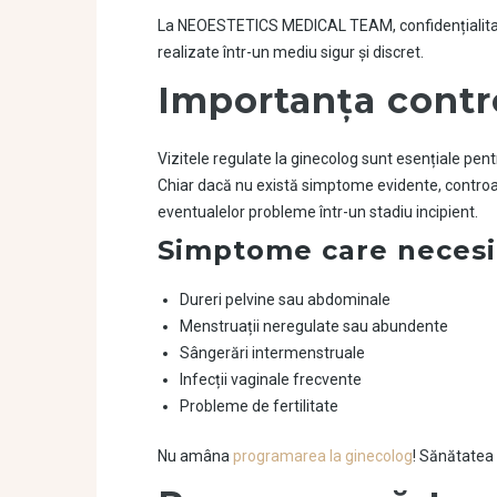
La NEOESTETICS MEDICAL TEAM, confidențialitatea
realizate într-un mediu sigur și discret.
Importanța contro
Vizitele regulate la ginecolog sunt esențiale pent
Chiar dacă nu există simptome evidente, controale
eventualelor probleme într-un stadiu incipient.
Simptome care necesit
Dureri pelvine sau abdominale
Menstruații neregulate sau abundente
Sângerări intermenstruale
Infecții vaginale frecvente
Probleme de fertilitate
Nu amâna
programarea la ginecolog
! Sănătatea 