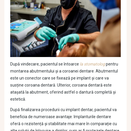
După vindecare, pacientul se întoarce
la stomatolog
pentru
montarea abutmentului și a coroanei dentare. Abutmentul
este un conector care se fixează pe implant și care va
susține coroana dentară. Ulterior, coroana dentară este
atașată la abutment, oferind astfel o dantură completă și
estetică.
După finalizarea procedurii cu implant dentar, pacientul va
beneficia de numeroase avantaje. Implanturile dentare
oferă o rezistență și stabilitate mai mare în comparație cu
alte soluții de înlocuire a dinților, cum ar fi protezele dentare.