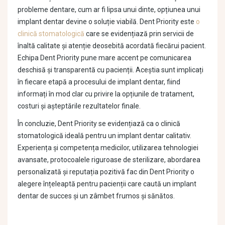
probleme dentare, cum ar fi lipsa unui dinte, opțiunea unui
implant dentar devine o soluție viabilă. Dent Priority este
o
clinică stomatologică
care se evidențiază prin servicii de
înaltă calitate și atenție deosebită acordată fiecărui pacient.
Echipa Dent Priority pune mare accent pe comunicarea
deschisă și transparentă cu pacienții. Aceștia sunt implicați
în fiecare etapă a procesului de implant dentar, fiind
informați în mod clar cu privire la opțiunile de tratament,
costuri și așteptările rezultatelor finale.
În concluzie, Dent Priority se evidențiază ca o clinică
stomatologică ideală pentru un implant dentar calitativ.
Experiența și competența medicilor, utilizarea tehnologiei
avansate, protocoalele riguroase de sterilizare, abordarea
personalizată și reputația pozitivă fac din Dent Priority o
alegere înțeleaptă pentru pacienții care caută un implant
dentar de succes și un zâmbet frumos și sănătos.