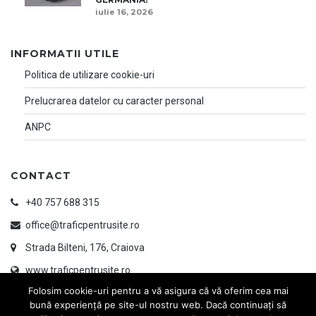
iulie 16, 2026
INFORMATII UTILE
Politica de utilizare cookie-uri
Prelucrarea datelor cu caracter personal
ANPC
CONTACT
+40 757 688 315
office@traficpentrusite.ro
Strada Bilteni, 176, Craiova
www.traficpentrusite.ro
Folosim cookie-uri pentru a vă asigura că vă oferim cea mai
bună experiență pe site-ul nostru web. Dacă continuați să