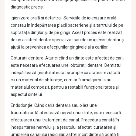
diagnostic precis.
Igienizare orală și detartraj: Serviciile de igienizare orală
constau în îndepărtarea plăcii bacteriene și a tartrului de pe
suprafața dinților și de pe gingii. Acest proces este realizat
de un asistent dentar specializat sau de un igienist dentar și
ajută la prevenirea afecțiunilor gingivale și a cariilor.
Obturații dentare: Atunci când un dinte este afectat de carii,
este necesară efectuarea unei obturații dentare. Dentistul
îndepărtează țesutul afectat și umple cavitatea rezultată
cu un material de obturație, cum ar fi amalgamul sau
materialul compozit, pentru a restabili funcționalitatea și
aspectul dintelui.
Endodonție: Când caria dentară sau o leziune
traumatizantă afectează nervul unui dinte, este necesară
efectuarea unui tratament de canal. Procedura constă în
îndepărtarea nervului și a țesutului afectat, curățarea și
umplerea canalului radicular, astfel încât dinte să poată fi