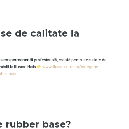
se de calitate la
jă semipermanentă
profesională, creată pentru rezultate de
ilă la Illusion Nails:
www.illusion-nails.ro/categorie-
bber-base
te rubber base?