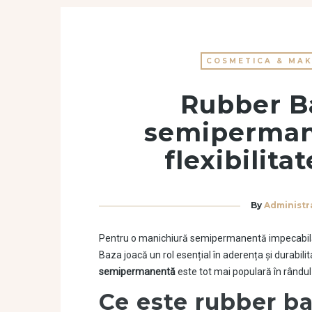
COSMETICA & MAK
Rubber B
semiperman
flexibilitat
By
Administr
Pentru o manichiură semipermanentă impecabilă ș
Baza joacă un rol esențial în aderența și durabilit
semipermanentă
este tot mai populară în rândul 
Ce este rubber b