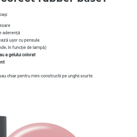
pași:
resare
e aderență
lează ușor cu pensula
e, în funcție de lampă)
u a gelului colorat
ent
sau chiar pentru mini-constructii pe unghii scurte.