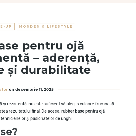
E-UP
MONDEN & LIFESTYLE
ase pentru ojă
entă – aderență,
e și durabilitate
ator
on
decembrie 11, 2025
i rezistentă, nu este suficient să alegi o culoare frumoasă.
atea rezultatului final. De aceea,
rubber base pentru ojă
tehnicienelor și pasionatelor de unghii.
ase?