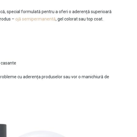
ică, special formulată pentru a oferi o aderență superioară
 produs –
ojă semipermanentă
, gel colorat sau top coat.
u casante
 probleme cu aderența produselor sau vor o manichiură de