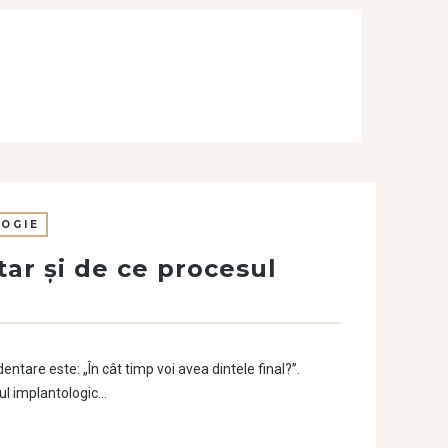
OGIE
ar și de ce procesul
entare este: „În cât timp voi avea dintele final?”.
tul implantologic…