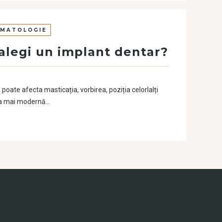
MATOLOGIE
ă alegi un implant dentar?
poate afecta masticația, vorbirea, poziția celorlalți
 cea mai modernă…