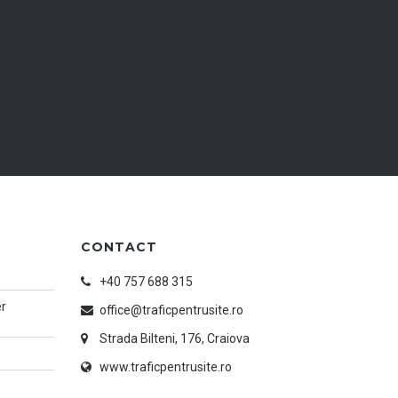
CONTACT
+40 757 688 315
er
office@traficpentrusite.ro
Strada Bilteni, 176, Craiova
www.traficpentrusite.ro