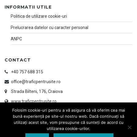
INFORMATII UTILE
Politica de utilizare cookie-uri
Prelucrarea datelor cu caracter personal
ANPC
CONTACT
+40 757 688 315
office@traficpentrusite.ro
Strada Bilteni, 176, Craiova
www.traficpentrusite.ro
Folosim cookie-uri pentru a vă asigura că vă oferim cea mai
bună experiență pe site-ul nostru web. Dacă continuați să
utilizați acest site, vom presupune că sunteți de acord cu
utilizarea cookie-urilor.