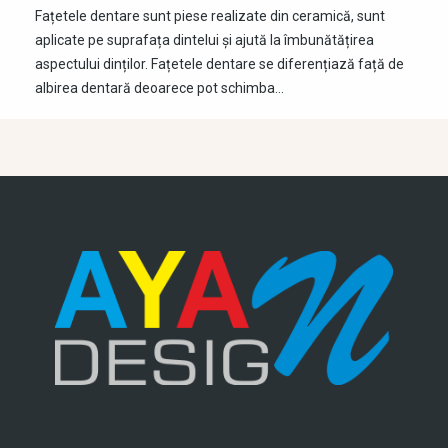
Fațetele dentare sunt piese realizate din ceramică, sunt
aplicate pe suprafața dintelui și ajută la îmbunătățirea
aspectului dinților. Fațetele dentare se diferențiază față de
albirea dentară deoarece pot schimba…