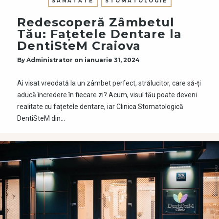
SANATATE
STOMATOLOGIE
Redescoperă Zâmbetul
Tău: Fațetele Dentare la
DentiSteM Craiova
By
Administrator
on
ianuarie 31, 2024
Ai visat vreodată la un zâmbet perfect, strălucitor, care să-ți
aducă încredere în fiecare zi? Acum, visul tău poate deveni
realitate cu fațetele dentare, iar Clinica Stomatologică
DentiSteM din…